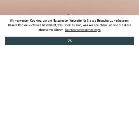
Wir verwenden Cookies, um die Nutzung der Webseite für Sie als Besucher zu verbessern.
Unsere Cookie-Richtlinie beschreibt, was Cookies sind, was wir speichern und wie Sie diese
abschalten können.
Datenschutzbestimmungen
OK
Hotel Pension “Die Nockalm”
Familie Pichler
9565 Turracherhöhe 95
Tel.: +43 42 75 84 77
Fax: +43 42 75 84 77
E-Mail:
urlaub@dienockalm.at